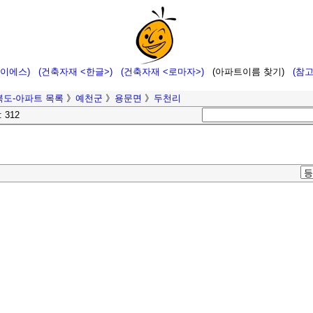
에이에스)
(건축자재 <한글>)
(건축자재 <로마자>)
(아파트이름 찾기)
(참
북도-아파트 목록
》
예천군
》
용문면
》
두천리
: 312