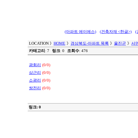
(아파트 에이에스)
(건축자재 <한글>)
LOCATION
》
HOME
》
경상북도-아파트 목록
》
울진군
》
서
카테고리
: 7
링크
: 0
조회수
: 476
광회리
(0/0)
삼근리
(0/0)
소광리
(0/0)
쌍전리
(0/0)
링크: 0