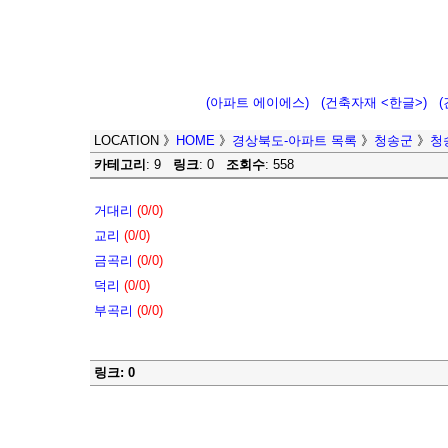
(아파트 에이에스)
(건축자재 <한글>)
LOCATION
》
HOME
》
경상북도-아파트 목록
》
청송군
》
청
카테고리
: 9
링크
: 0
조회수
: 558
거대리
(0/0)
교리
(0/0)
금곡리
(0/0)
덕리
(0/0)
부곡리
(0/0)
링크: 0