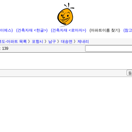
에이에스)
(건축자재 <한글>)
(건축자재 <로마자>)
(아파트이름 찾기)
(참
북도-아파트 목록
》
포항시
》
남구
》
대송면
》
제내리
: 139