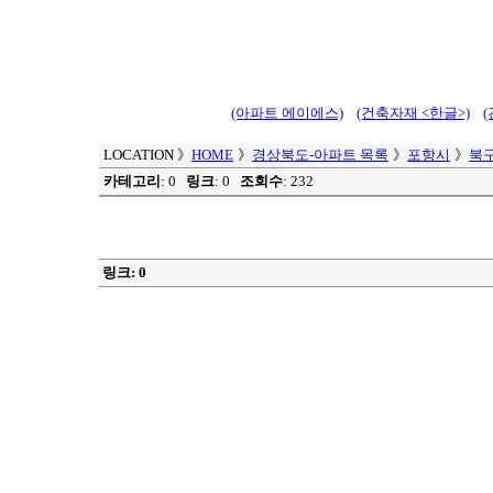
(아파트 에이에스)
(건축자재 <한글>)
LOCATION
》
HOME
》
경상북도-아파트 목록
》
포항시
》
북
카테고리
: 0
링크
: 0
조회수
: 232
링크: 0