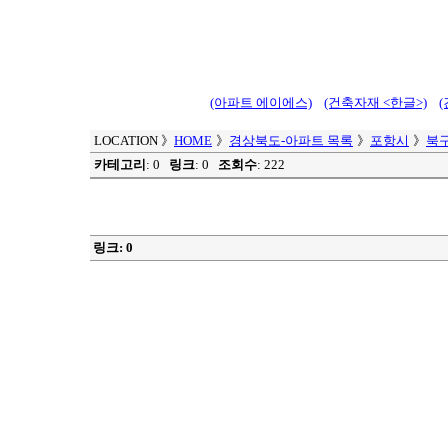
(아파트 에이에스)
(건축자재 <한글>)
LOCATION
》
HOME
》
경상북도-아파트 목록
》
포항시
》
북
카테고리
: 0
링크
: 0
조회수
: 222
링크: 0