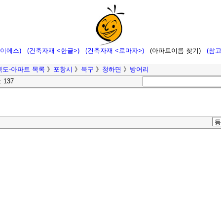
에이에스)
(건축자재 <한글>)
(건축자재 <로마자>)
(아파트이름 찾기)
(참
북도-아파트 목록
》
포항시
》
북구
》
청하면
》
방어리
: 137