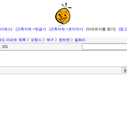
에이에스)
(건축자재 <한글>)
(건축자재 <로마자>)
(아파트이름 찾기)
(참
북도-아파트 목록
》
포항시
》
북구
》
청하면
》
필화리
: 151