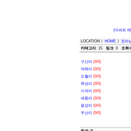
(아파트 
LOCATION
》
HOME
》
전라
카테고리
: 15
링크
: 0
조회
구산리
(0/0)
덕례리
(0/0)
도월리
(0/0)
목성리
(0/0)
사곡리
(0/0)
세풍리
(0/0)
용강리
(0/0)
우산리
(0/0)
링크: 0