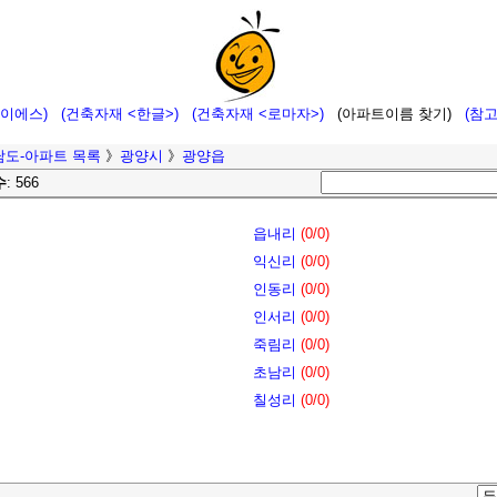
에이에스)
(건축자재 <한글>)
(건축자재 <로마자>)
(아파트이름 찾기)
(참
남도-아파트 목록
》
광양시
》
광양읍
수
: 566
읍내리
(0/0)
익신리
(0/0)
인동리
(0/0)
인서리
(0/0)
죽림리
(0/0)
초남리
(0/0)
칠성리
(0/0)