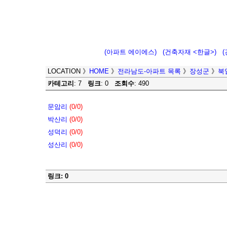
(아파트 에이에스)
(건축자재 <한글>)
LOCATION
》
HOME
》
전라남도-아파트 목록
》
장성군
》
북
카테고리
: 7
링크
: 0
조회수
: 490
문암리
(0/0)
박산리
(0/0)
성덕리
(0/0)
성산리
(0/0)
링크: 0