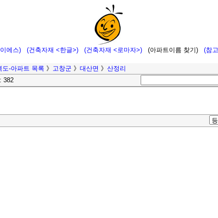
에이에스)
(건축자재 <한글>)
(건축자재 <로마자>)
(아파트이름 찾기)
(참
북도-아파트 목록
》
고창군
》
대산면
》
산정리
: 382