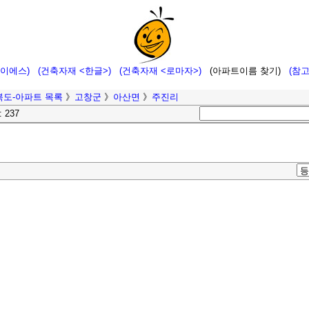
에이에스)
(건축자재 <한글>)
(건축자재 <로마자>)
(아파트이름 찾기)
(참
북도-아파트 목록
》
고창군
》
아산면
》
주진리
: 237