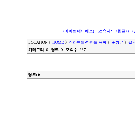
(아파트 에이에스)
(건축자재 <한글>)
LOCATION
》
HOME
》
전라북도-아파트 목록
》
순창군
》
팔
카테고리
: 0
링크
: 0
조회수
: 237
링크: 0