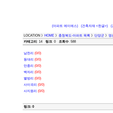
(아파트 에이에스)
(건축자재 <한글>)
LOCATION
》
HOME
》
충청북도-아파트 목록
》
단양군
》
영
카테고리
: 14
링크
: 0
조회수
: 588
남천리
(0/0)
동대리
(0/0)
만종리
(0/0)
백자리
(0/0)
별방리
(0/0)
사이곡리
(0/0)
사지원리
(0/0)
링크: 0