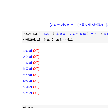
(아파트 에이에스)
(건축자재 <한글>)
LOCATION
》
HOME
》
충청북도-아파트 목록
》
보은군
》
회
카테고리
: 15
링크
: 0
조회수
: 511
갈티리
(0/0)
건천리
(0/0)
고석리
(0/0)
눌곡리
(0/0)
부수리
(0/0)
송평리
(0/0)
신대리
(0/0)
신문리
(0/0)
링크: 0