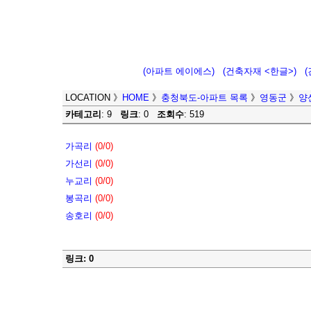
(아파트 에이에스)
(건축자재 <한글>)
LOCATION
》
HOME
》
충청북도-아파트 목록
》
영동군
》
양
카테고리
: 9
링크
: 0
조회수
: 519
가곡리
(0/0)
가선리
(0/0)
누교리
(0/0)
봉곡리
(0/0)
송호리
(0/0)
링크: 0