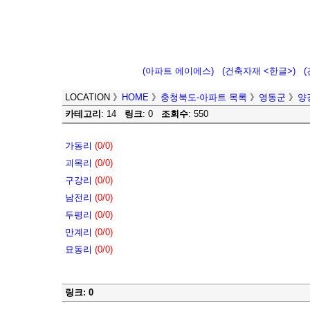
(아파트 에이에스)
(건축자재 <한글>)
LOCATION
》
HOME
》
충청북도-아파트 목록
》
영동군
》
양
카테고리
: 14
링크
: 0
조회수
: 550
가동리
(0/0)
괴목리
(0/0)
구강리
(0/0)
남전리
(0/0)
두평리
(0/0)
만계리
(0/0)
묘동리
(0/0)
링크: 0