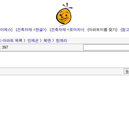
에이에스)
(건축자재 <한글>)
(건축자재 <로마자>)
(아파트이름 찾기)
(참
-아파트 목록
》
인제군
》
북면
》
한계리
: 397