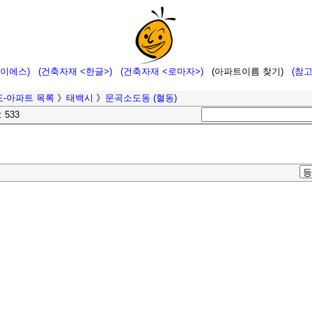
에이에스)
(건축자재 <한글>)
(건축자재 <로마자>)
(아파트이름 찾기)
(참
-아파트 목록
》
태백시
》
문곡소도동 (혈동)
: 533