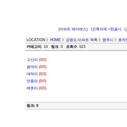
(아파트 에이에스)
(건축자재 <한글>)
LOCATION
》
HOME
》
강원도-아파트 목록
》
원주시
》
호저
카테고리
: 10
링크
: 0
조회수
: 623
고산리
(0/0)
광격리
(0/0)
대덕리
(0/0)
만종리
(0/0)
매호리
(0/0)
링크: 0