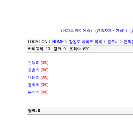
(아파트 에이에스)
(건축자재 <한글>)
LOCATION
》
HOME
》
강원도-아파트 목록
》
원주시
》
문막
카테고리
: 10
링크
: 0
조회수
: 620
건등리
(0/0)
궁촌리
(0/0)
대둔리
(0/0)
동화리
(0/0)
문막리
(0/0)
링크: 0