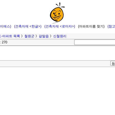
에이에스)
(건축자재 <한글>)
(건축자재 <로마자>)
(아파트이름 찾기)
(참
-아파트 목록
》
철원군
》
갈말읍
》
신철원리
: 270