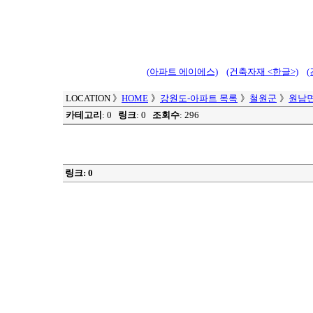
(아파트 에이에스)
(건축자재 <한글>)
LOCATION
》
HOME
》
강원도-아파트 목록
》
철원군
》
원남
카테고리
: 0
링크
: 0
조회수
: 296
링크: 0