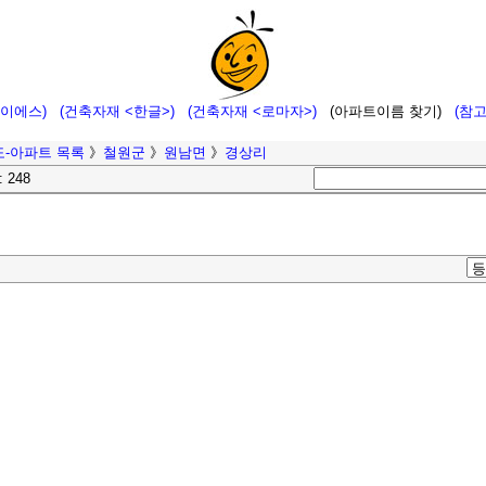
에이에스)
(건축자재 <한글>)
(건축자재 <로마자>)
(아파트이름 찾기)
(참
-아파트 목록
》
철원군
》
원남면
》
경상리
: 248