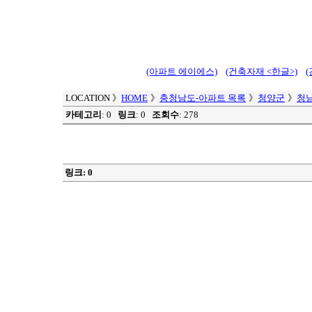
(아파트 에이에스)
(건축자재 <한글>)
LOCATION
》
HOME
》
충청남도-아파트 목록
》
청양군
》
청
카테고리
: 0
링크
: 0
조회수
: 278
링크: 0