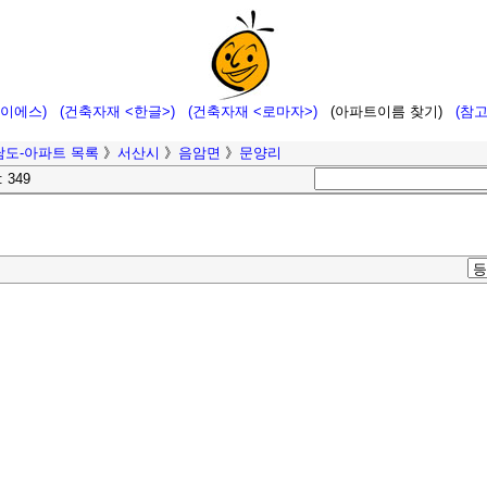
에이에스)
(건축자재 <한글>)
(건축자재 <로마자>)
(아파트이름 찾기)
(참
남도-아파트 목록
》
서산시
》
음암면
》
문양리
: 349