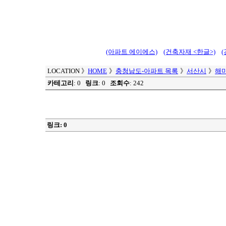
(아파트 에이에스)
(건축자재 <한글>)
LOCATION
》
HOME
》
충청남도-아파트 목록
》
서산시
》
해
카테고리
: 0
링크
: 0
조회수
: 242
링크: 0