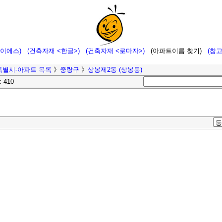
에이에스)
(건축자재 <한글>)
(건축자재 <로마자>)
(아파트이름 찾기)
(참
특별시-아파트 목록
》
중랑구
》
상봉제2동 (상봉동)
: 410