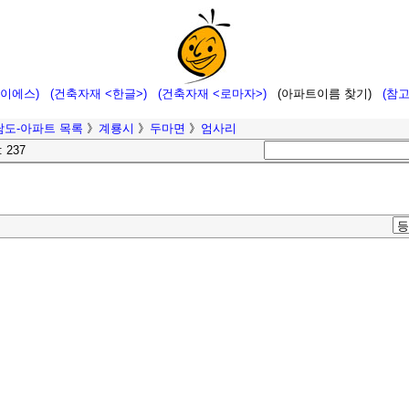
에이에스)
(건축자재 <한글>)
(건축자재 <로마자>)
(아파트이름 찾기)
(참
남도-아파트 목록
》
계룡시
》
두마면
》
엄사리
: 237