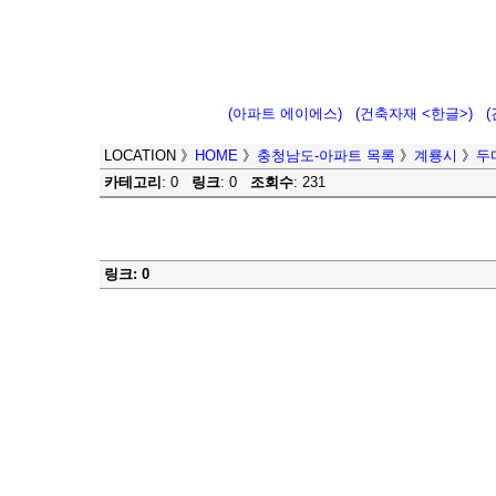
(아파트 에이에스)
(건축자재 <한글>)
LOCATION
》
HOME
》
충청남도-아파트 목록
》
계룡시
》
두
카테고리
: 0
링크
: 0
조회수
: 231
링크: 0