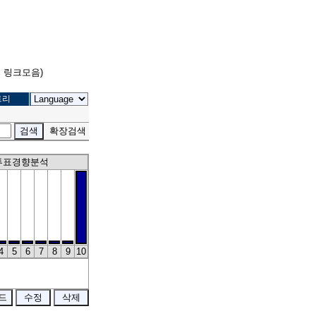
고 링크모음)
트리
확장검색
투표경향분석
4
5
6
7
8
9
10