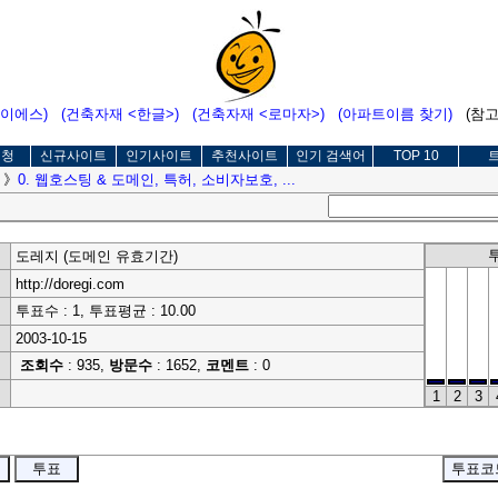
에이에스)
(건축자재 <한글>)
(건축자재 <로마자>)
(아파트이름 찾기)
(참
신청
신규사이트
인기사이트
추천사이트
인기 검색어
TOP 10
》
0. 웹호스팅 & 도메인, 특허, 소비자보호, ...
도레지 (도메인 유효기간)
http://doregi.com
투표수 : 1, 투표평균 : 10.00
2003-10-15
조회수
: 935,
방문수
: 1652,
코멘트
: 0
1
2
3