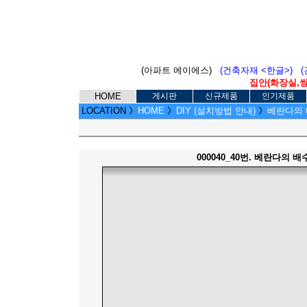
(아파트 에이에스)
(건축자재 <한글>)
집안(화장실,씽크
HOME
게시판
신규제품
인기제품
LOCATION
》
HOME
》
DIY (설치방법 안내)
》
베란다의 배
000040_40번. 베란다의 