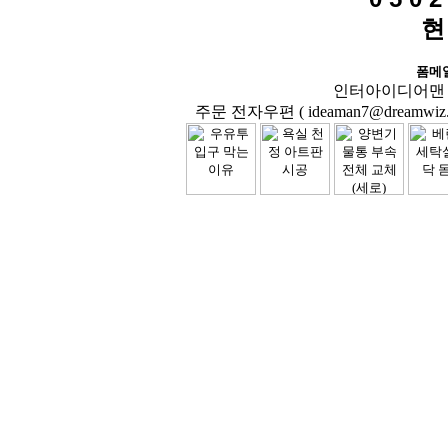
현
폼메
인터아이디어맨 닷컴( 
주문 전자우편 ( ideaman7@dreamwiz.co