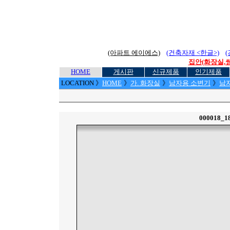
(아파트 에이에스)
(건축자재 <한글>)
집안(화장실,씽
HOME
게시판
신규제품
인기제품
LOCATION
》
HOME
》
가. 화장실
》
남자용 소변기
》
남자
000018