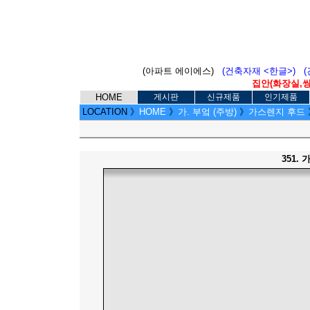
(아파트 에이에스)
(건축자재 <한글>)
집안(화장실,씽크
HOME
게시판
신규제품
인기제품
LOCATION
》
HOME
》
가. 부엌 (주방)
》
가스렌지 후드
351.