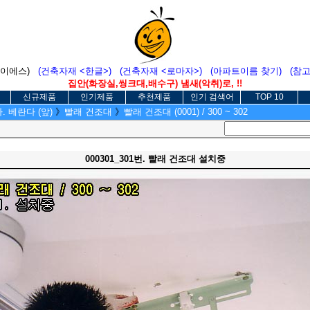
에이에스)
(건축자재 <한글>)
(건축자재 <로마자>)
(아파트이름 찾기)
(참
집안(화장실,씽크대,배수구) 냄새(악취)로, !!
신규제품
인기제품
추천제품
인기 검색어
TOP 10
. 베란다 (앞)
》
빨래 건조대
》
빨래 건조대 (0001) / 300 ~ 302
000301_301번. 빨래 건조대 설치중