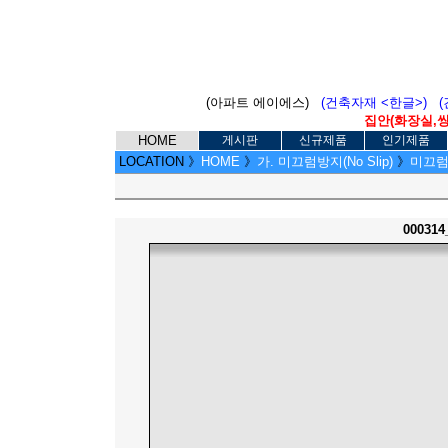
(아파트 에이에스)
(건축자재 <한글>)
집안(화장실,씽크
HOME
게시판
신규제품
인기제품
LOCATION
》
HOME
》
가. 미끄럼방지(No Slip)
》
미끄럼방지
00031