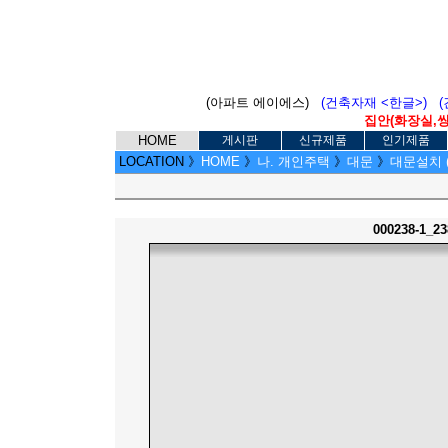
(아파트 에이에스)
(건축자재 <한글>)
집안(화장실,씽크
HOME
게시판
신규제품
인기제품
LOCATION
》
HOME
》
나. 개인주택
》
대문
》
대문설치 (00
000238-1_