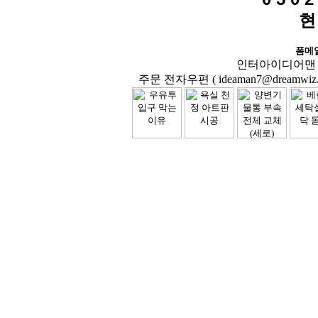
현
폼메
인터아이디어맨 닷컴( 
주문 전자우편 ( ideaman7@dreamwiz.co