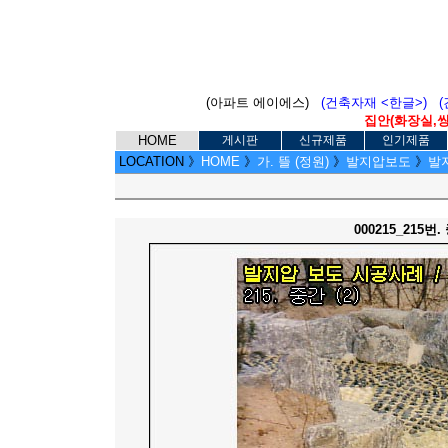
(아파트 에이에스)
(건축자재 <한글>)
집안(화장실,씽크
HOME
게시판
신규제품
인기제품
LOCATION
》
HOME
》
가. 뜰 (정원)
》
발지압보도
》
발지
000215_215번