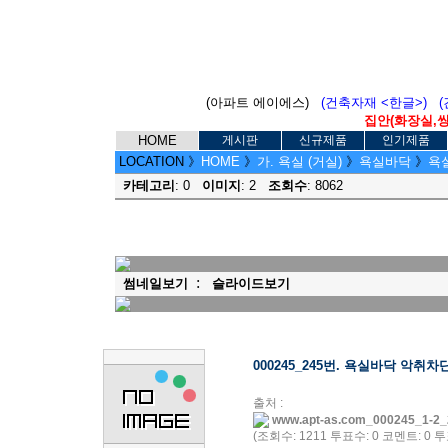
(아파트 에이에스)
(건축자재 <한글>)
집안(화장실,씽크
HOME
게시판
신규제품
인기제품
LOCATION
》
HOME
》
가. 욕실 (거실)
》
욕실바닥
》
욕실
카테고리
: 0
이미지
: 2
조회수
: 8062
:
썸네일보기
슬라이드보기
000245_245번. 욕실바닥 악취
출처 :
www.apt-as.com_000245_1-2_
(조회수: 1211 투표수: 0 코멘트: 0 투표