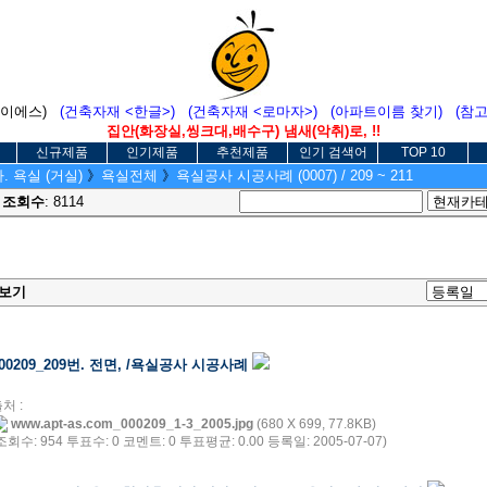
에이에스)
(건축자재 <한글>)
(건축자재 <로마자>)
(아파트이름 찾기)
(참
집안(화장실,씽크대,배수구) 냄새(악취)로, !!
신규제품
인기제품
추천제품
인기 검색어
TOP 10
. 욕실 (거실)
》
욕실전체
》
욕실공사 시공사례 (0007) / 209 ~ 211
3
조회수
: 8114
보기
00209_209번. 전면, /욕실공사 시공사례
처 :
www.apt-as.com_000209_1-3_2005.jpg
(680 X 699, 77.8KB)
조회수: 954 투표수: 0 코멘트: 0 투표평균: 0.00 등록일: 2005-07-07)