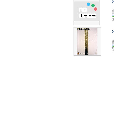
출
(
출
(