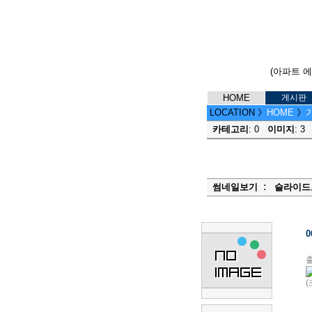
(아파트 
HOME
게시판
LOCATION
》
HOME
》
가
카테고리
: 0
이미지
: 
:
썸네일보기
슬라이드
0
출
(