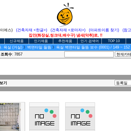
에이에스)
(건축자재 <한글>)
(건축자재 <로마자>)
(아파트이름 찾기)
(참
집안(화장실,씽크대,배수구) 냄새(악취)로, !!
신규제품
인기제품
추천제품
인기 검색어
TOP 10
. 욕실 (거실)
》
벽면타일 들뜸
》
욕실 벽면타일 들뜸 보수 (0001) / 149 ~ 152
4
조회수
: 7857
보기