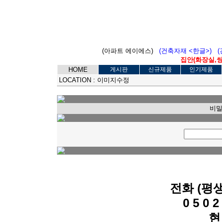
(아파트 에이에스)
(건축자재 <한글>)
집안(화장실,씽크
HOME
게시판
신규제품
인기제품
LOCATION :
이미지수정
비밀
전화 (평
0 5 0 2 
현