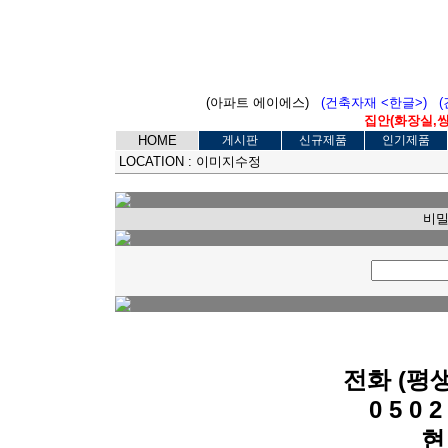
(아파트 에이에스)
(건축자재 <한글>)
집안(화장실,씽크
HOME
게시판
신규제품
인기제품
LOCATION :
이미지수정
비밀
전화 (평
0 5 0 2 
현