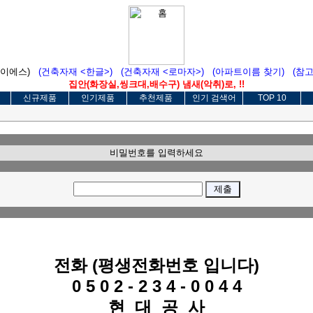
에이에스)
(건축자재 <한글>)
(건축자재 <로마자>)
(아파트이름 찾기)
(참
집안(화장실,씽크대,배수구) 냄새(악취)로, !!
신규제품
인기제품
추천제품
인기 검색어
TOP 10
비밀번호를 입력하세요
전화 (평생전화번호 입니다)
0 5 0 2 - 2 3 4 - 0 0 4 4
현 대 공 사