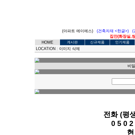
(아파트 에이에스)
(건축자재 <한글>)
집안(화장실,씽크
HOME
게시판
신규제품
인기제품
LOCATION :
이미지 삭제
비밀
전화 (평
0 5 0 2 
현